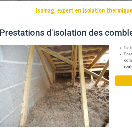
Isomag, expert en isolation thermiqu
Prestations d'isolation des combl
Isol
Pose
com
roul