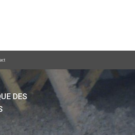
act
QUE DES
S