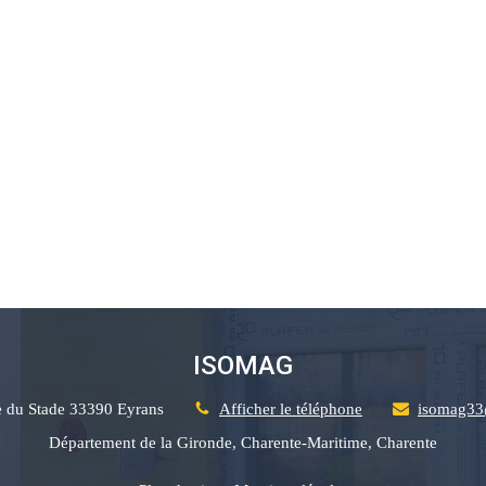
ISOMAG
e du Stade
33390
Eyrans
Afficher le téléphone
isomag33
Département de la Gironde, Charente-Maritime, Charente