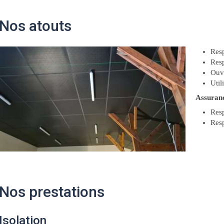
Nos atouts
Resp
Resp
Ouvr
Util
Assuran
Resp
Resp
Nos prestations
Isolation